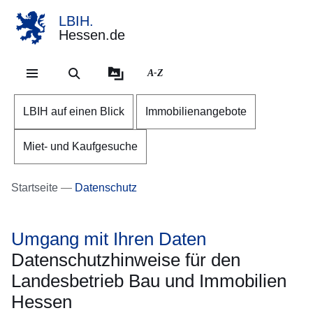
LBIH.
Hessen.de
Direkt zum Kopf der Se
Direkt zum Inhalt
Direkt zum Fuß der Sei
A-Z
LBIH auf einen Blick
Immobilienangebote
Miet- und Kaufgesuche
Startseite
Datenschutz
Umgang mit Ihren Daten
Datenschutzhinweise für den
Landesbetrieb Bau und Immobilien
Hessen