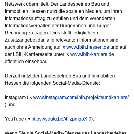
Netzwerk übermittelt. Der Landesbetrieb Bau und
Immobilien Hessen nutzt die sozialen Medien, um ihren
Informationsauftrag zu erfüllen und dem veränderten
Informationsverhalten der Bürgerinnen und Bürger
Rechnung zu tragen. Dies stellt lediglich ein
Zusatzangebot dar, alle relevanten Informationen sind
auch ohne Anmeldung auf
Öffnet sich in einem neuen Fenste
www.lbih.hessen.de
und auf
der LBIH-Karriereseite unter
Öffnet sich in einem neuen Fens
www.lbih-karriere.de
öffentlich einsehbar.
Derzeit nutzt der Landesbetrieb Bau und Immobilien
Hessen die folgenden Social-Media-Dienste:
Instagram (
Öffnet sich in einem neuen Fenster
www.instagram.com/lbih.projekteundkarriere/
) und
YouTube (
Öffnet sich in einem neuen Fenster
https://youtu.be/4IIzpmgoXi0
).
Wenn Sie die Social-Media-Dienste des Landesbetriebes