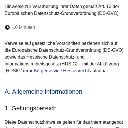
Hinweise zur Verarbeitung Ihrer Daten gemäß Art. 13 der
Europäischen Datenschutz-Grundverordnung (DS-GVO)
Lesedauer:
10 Minuten
Öffnet sich in einem neuen Fenster
Öffnet sich in einem neuen Fenster
Öffnet sich in einem neuen Fenst
Öffnet sich in einem neuen F
Öffnet sich in einem ne
Verweise auf gesetzliche Vorschriften beziehen sich auf
die Europäische Datenschutz-Grundverordnung (DS-GVO)
sowie das Hessische Datenschutz- und
Informationsfreiheitsgesetz (HDSIG) – mit der Abkürzung
„HDSIG“ im
Öffnet sich in einem neuen Fenster
Bürgerservice Hessenrecht
aufrufbar.
A. Allgemeine Informationen
1. Geltungsbereich
Diese Datenschutzhinweise gelten für das Internetangebot