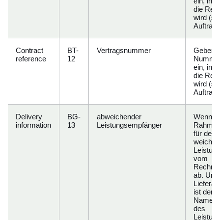
ein, in
die Rech
wird (si
Auftrags
Contract
BT-
Vertragsnummer
Geben Si
reference
12
Nummer 
ein, in
die Rech
wird (si
Auftrags
Delivery
BG-
abweichender
Wenn Si
information
13
Leistungsempfänger
Rahmen 
für den 
weicht d
Leistun
vom
Rechnu
ab. Unt
Lieferan
ist der 
Name un
des
Leistun