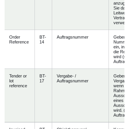
anzugeb
Sie dara
Leitweg
Vertrag
verwend
Order
BT-
Auftragsnummer
Geben Si
Reference
14
Nummer 
ein, in
die Rech
wird (si
Auftrags
Tender or
BT-
Vergabe- /
Geben Si
lot
17
Auftragsnummer
Vergabe
reference
wenn di
Rahmen 
Ausschr
eines L
Ausschre
wird. (s
Auftrags