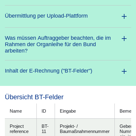
Übermittlung per Upload-Plattform
Was müssen Auftraggeber beachten, die im
Rahmen der Organleihe für den Bund
arbeiten?
Inhalt der E-Rechnung ("BT-Felder")
Übersicht BT-Felder
Name
ID
Eingabe
Bemerk
Project
BT-
Projekt- /
Geben Si
reference
11
Baumaßnahmennummer
Nummer 