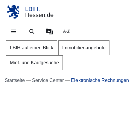
LBIH.
Hessen.de
Direkt zum Kopf der Se
Direkt zum Inhalt
Direkt zum Fuß der Sei
A-Z
LBIH auf einen Blick
Immobilienangebote
Miet- und Kaufgesuche
Startseite
Service Center
Elektronische Rechnungen