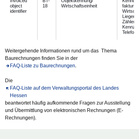
Invoiced
BT-
Objektkennung/
Kennung
object
18
Wirtschaftseinheit
fakturie
identifier
Wirtscha
Liegens
Zählern
Kennzei
Telefon
Weitergehende Informationen rund um das Thema
Baurechnungen finden Sie in der
FAQ-Liste zu Baurechnungen
.
Die
Öffnet sich in einem neuen Fenster
FAQ-Liste auf dem Verwaltungsportal des Landes
Hessen
beantwortet häufig aufkommende Fragen zur Ausstellung
und Übermittlung von elektronischen Rechnungen (E-
Rechnungen).