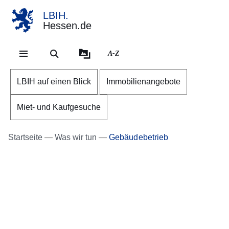
LBIH.
Hessen.de
Direkt zum Kopf der Se
Direkt zum Inhalt
Direkt zum Fuß der Sei
A-Z
LBIH auf einen Blick
Immobilienangebote
Miet- und Kaufgesuche
Startseite
Was wir tun
Gebäudebetrieb