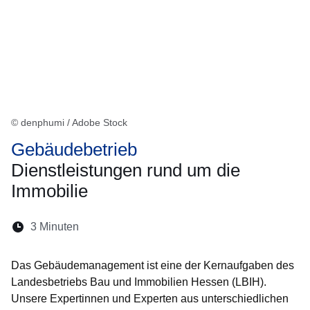
© denphumi / Adobe Stock
Gebäudebetrieb
Dienstleistungen rund um die
Immobilie
Lesedauer:
3 Minuten
Öffnet sich in einem neuen Fenster
Öffnet sich in einem neuen Fenster
Öffnet sich in einem neuen Fenste
Öffnet sich in einem neuen Fe
Öffnet sich in einem neu
Das Gebäudemanagement ist eine der Kernaufgaben des
Landesbetriebs Bau und Immobilien Hessen (LBIH).
Unsere Expertinnen und Experten aus unterschiedlichen