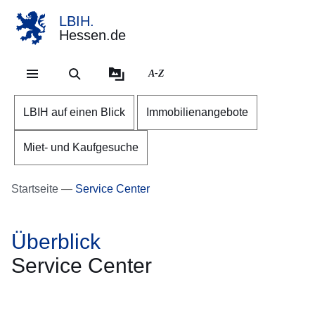
LBIH.
Hessen.de
Direkt zum Kopf der Se
Direkt zum Inhalt
Direkt zum Fuß der Sei
A-Z
LBIH auf einen Blick
Immobilienangebote
Miet- und Kaufgesuche
Startseite
Service Center
Überblick
Service Center