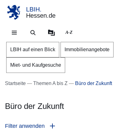
LBIH.
Hessen.de
Direkt zum Kopf der Se
Direkt zum Inhalt
Direkt zum Fuß der Sei
A-Z
LBIH auf einen Blick
Immobilienangebote
Miet- und Kaufgesuche
Startseite
Themen A bis Z
Büro der Zukunft
Büro der Zukunft
Filter anwenden