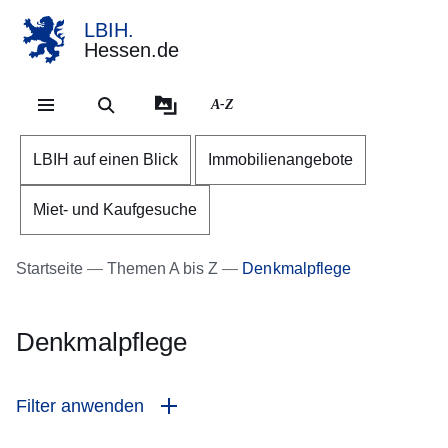
LBIH.
Hessen.de
Direkt zum Kopf der Se
Direkt zum Inhalt
Direkt zum Fuß der Sei
A-Z
LBIH auf einen Blick
Immobilienangebote
Miet- und Kaufgesuche
Startseite
Themen A bis Z
Denkmalpflege
Denkmalpflege
Filter anwenden