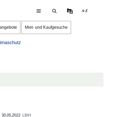
A-Z
eite
ite
nangebote
Miet- und Kaufgesuche
imaschutz
30.05.2022
LBIH