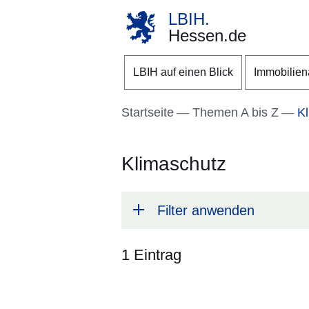
LBIH.
Hessen.de
Direkt zum Kopf der S
Direkt zum Inhalt
Direkt zum Fuß der Se
LBIH auf einen Blick
Immobilie
Startseite
Themen A bis Z
Kl
Klimaschutz
Filter anwenden
1 Eintrag
:1