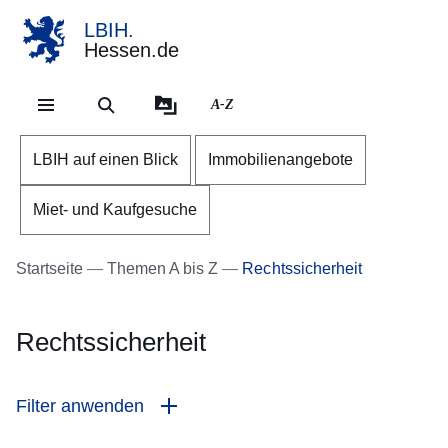
LBIH.
Hessen.de
Direkt zum Kopf der Se
Direkt zum Inhalt
Direkt zum Fuß der Sei
A-Z
LBIH auf einen Blick
Immobilienangebote
Miet- und Kaufgesuche
Startseite
Themen A bis Z
Rechtssicherheit
Rechtssicherheit
Filter anwenden