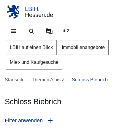
LBIH.
Hessen.de
Direkt zum Kopf der Se
Direkt zum Inhalt
Direkt zum Fuß der Sei
A-Z
LBIH auf einen Blick
Immobilienangebote
Miet- und Kaufgesuche
Startseite
Themen A bis Z
Schloss Biebrich
Schloss Biebrich
Filter anwenden