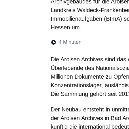
Archivgebäudes für die Arolse
Landkreis Waldeck-Frankenber
Immobilienaufgaben (BImA) se
Hessen um.
Lesedauer:
4 Minuten
Öffnet sich in eine
Öffnet sich in 
Öffnet sic
Öffnet
Ö
Die Arolsen Archives sind das 
Überlebende des Nationalsozi
Millionen Dokumente zu Opfern
Konzentrationslager, ausländ
Die Sammlung gehört seit 2
Der Neubau entsteht in unmit
der Arolsen Archives in Bad A
künftig die international bede