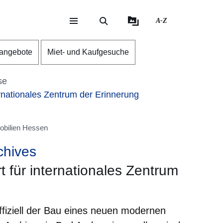
A-Z
eite
ite
nangebote
Miet- und Kaufgesuche
se
rnationales Zentrum der Erinnerung
obilien Hessen
chives
 für internationales Zentrum
ffiziell der Bau eines neuen modernen