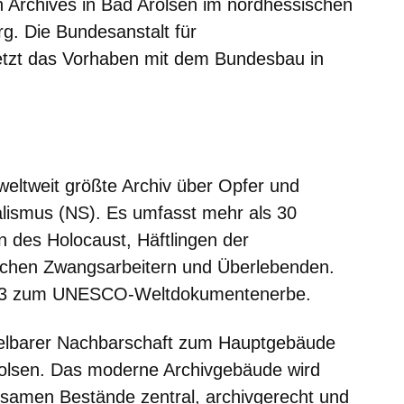
n Archives in Bad Arolsen im nordhessischen
g. Die Bundesanstalt für
tzt das Vorhaben mit dem Bundesbau in
m neuen Fenster
einem neuen Fenster
h in einem neuen Fenster
 sich in einem neuen Fenster
ffnet sich in einem neuen Fenster
weltweit größte Archiv über Opfer und
alismus (NS). Es umfasst mehr als 30
 des Holocaust, Häftlingen der
ischen Zwangsarbeitern und Überlebenden.
013 zum UNESCO-Weltdokumentenerbe.
telbarer Nachbarschaft zum Hauptgebäude
rolsen. Das moderne Archivgebäude wird
utsamen Bestände zentral, archivgerecht und