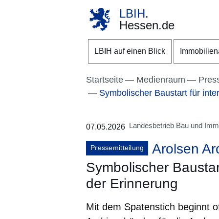
LBIH.
Hessen.de
Direkt zum Kopf der S
Direkt zum Inhalt
Direkt zum Fuß der Se
LBIH auf einen Blick
Immobilie
Startseite
Medienraum
Pres
Symbolischer Baustart für inte
Landesbetrieb Bau und Imm
07.05.2026
Arolsen Ar
Pressemitteilung
Symbolischer Baustart
der Erinnerung
Mit dem Spatenstich beginnt o