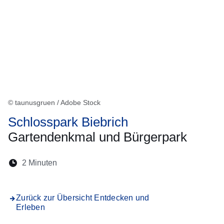
© taunusgruen / Adobe Stock
Schlosspark Biebrich
Gartendenkmal und Bürgerpark
Lesedauer:
2 Minuten
Öffnet sich in einem neuen Fenster
Öffnet sich in einem neuen Fenster
Öffnet sich in einem neuen Fenste
Öffnet sich in einem neuen Fe
Öffnet sich in einem neu
Zurück zur Übersicht Entdecken und
Erleben