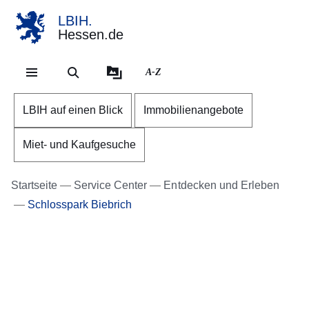
LBIH.
Hessen.de
Direkt zum Kopf der Se
Direkt zum Inhalt
Direkt zum Fuß der Sei
A-Z
LBIH auf einen Blick
Immobilienangebote
Miet- und Kaufgesuche
Startseite
Service Center
Entdecken und Erleben
Schlosspark Biebrich