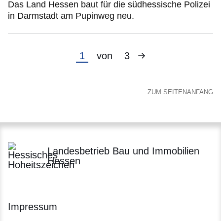
Das Land Hessen baut für die südhessische Polizei
in Darmstadt am Pupinweg neu.
Nächste
Aktuelle
1
von
3
Seite
Seite
ZUM SEITENANFANG
Landesbetrieb Bau und Immobilien
Hessen
Impressum