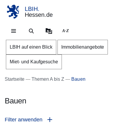
LBIH.
Hessen.de
Direkt zum Kopf der Se
Direkt zum Inhalt
Direkt zum Fuß der Sei
A-Z
LBIH auf einen Blick
Immobilienangebote
Miet- und Kaufgesuche
Startseite
Themen A bis Z
Bauen
Bauen
Filter anwenden