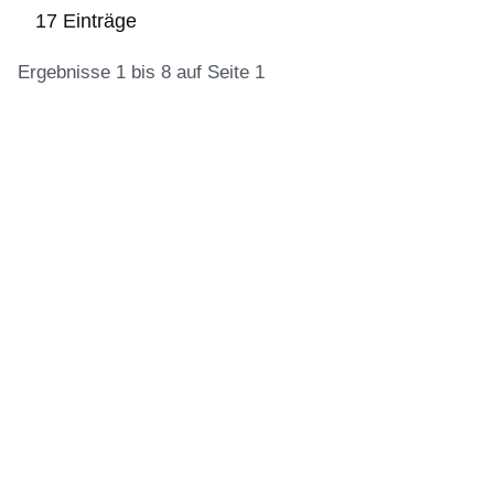
17 Einträge
Ergebnisse 1 bis 8 auf Seite 1
:17
Ergebnisse:Ergebnisse
1
bis
8
auf
Seite
1