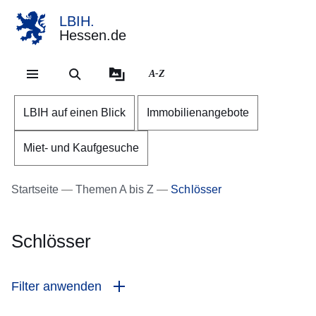
LBIH.
Hessen.de
Direkt zum Kopf der Se
Direkt zum Inhalt
Direkt zum Fuß der Sei
A-Z
LBIH auf einen Blick
Immobilienangebote
Miet- und Kaufgesuche
Startseite
Themen A bis Z
Schlösser
Schlösser
Filter anwenden