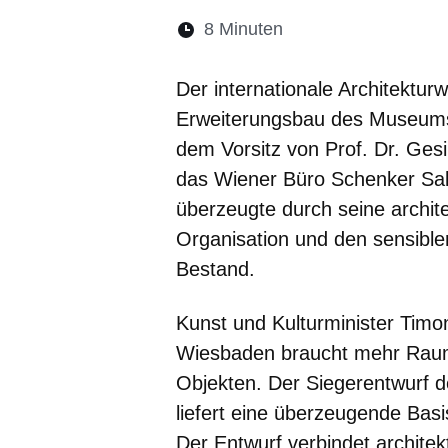
Lesedauer:
8 Minuten
Öffnet sich in eine
Öffnet sich in 
Öffnet sic
Öffnet
Ö
Der internationale Architektur
Erweiterungsbau des Museums 
dem Vorsitz von Prof. Dr. Ges
das Wiener Büro Schenker Sa
überzeugte durch seine archite
Organisation und den sensib
Bestand.
Kunst und Kulturminister Tim
Wiesbaden braucht mehr Raum 
Objekten. Der Siegerentwurf 
liefert eine überzeugende Bas
Der Entwurf verbindet architekt