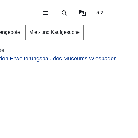
A-Z
eite
ite
nangebote
Miet- und Kaufgesuche
se
r den Erweiterungsbau des Museums Wiesbaden