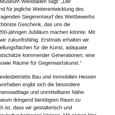
or Museum Wiesbaden
sagt: „Der
d für jegliche Weiterentwicklung des
agenden Siegerentwurf des Wettbewerbs
schönste Geschenk, das uns die
00-jährigen Jubiläum machen könnte. Mit
r zukunftsfähig. Erstmals erhalten wir
llungsflächen für die Kunst, adäquate
nstschätze kommender Generationen, eine
 sowie Räume für Gegenwartskunst.“
Landesbetriebs Bau und Immobilien Hessen
uvorhaben ergibt sich die besondere
nnenstadtlage und unmittelbarer Nähe
useum dringend benötigten Raum zu
h ist, dass wir gestalterisch und