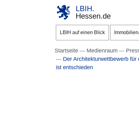
LBIH.
Hessen.de
Direkt zum Kopf der S
Direkt zum Inhalt
Direkt zum Fuß der Se
LBIH auf einen Blick
Immobilie
Startseite
Medienraum
Pres
Der Architekturwettbewerb fü
ist entschieden