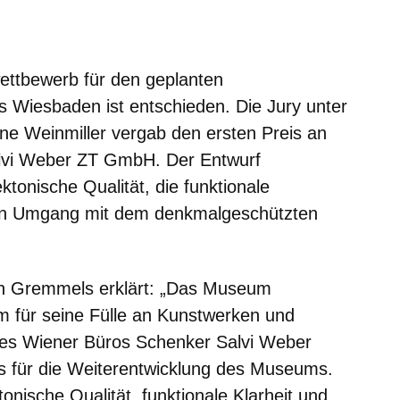
m neuen Fenster
einem neuen Fenster
h in einem neuen Fenster
 sich in einem neuen Fenster
ffnet sich in einem neuen Fenster
wettbewerb für den geplanten
Wiesbaden ist entschieden. Die Jury unter
ine Weinmiller vergab den ersten Preis an
lvi Weber ZT GmbH. Der Entwurf
ktonische Qualität, die funktionale
len Umgang mit dem denkmalgeschützten
on Gremmels
erklärt: „Das Museum
für seine Fülle an Kunstwerken und
des Wiener Büros Schenker Salvi Weber
is für die Weiterentwicklung des Museums.
onische Qualität, funktionale Klarheit und