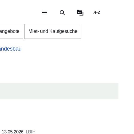
A-Z
eite
ite
nangebote
Miet- und Kaufgesuche
ndesbau
13.05.2026
LBIH