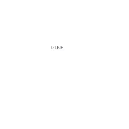
Ergebnisse:
© LBIH