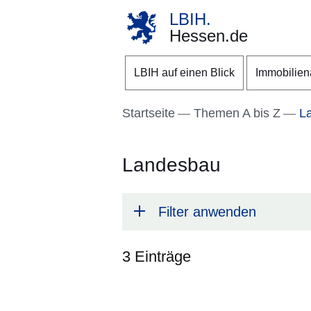
LBIH.
Hessen.de
Direkt zum Kopf der S
Direkt zum Inhalt
Direkt zum Fuß der Se
LBIH auf einen Blick
Immobilie
Startseite
Themen A bis Z
La
Landesbau
Filter anwenden
3 Einträge
:3