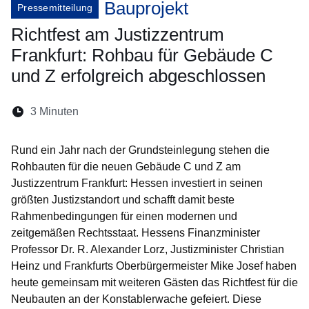
Bauprojekt
Pressemitteilung
Richtfest am Justizzentrum
Frankfurt: Rohbau für Gebäude C
und Z erfolgreich abgeschlossen
Lesedauer:
3 Minuten
Öffnet sich in einem neuen Fenster
Öffnet sich in einem neuen Fenster
Öffnet sich in einem neuen Fenste
Öffnet sich in einem neuen Fe
Öffnet sich in einem neu
Rund ein Jahr nach der Grundsteinlegung stehen die
Rohbauten für die neuen Gebäude C und Z am
Justizzentrum Frankfurt: Hessen investiert in seinen
größten Justizstandort und schafft damit beste
Rahmenbedingungen für einen modernen und
zeitgemäßen Rechtsstaat. Hessens Finanzminister
Professor Dr. R. Alexander Lorz, Justizminister Christian
Heinz und Frankfurts Oberbürgermeister Mike Josef haben
heute gemeinsam mit weiteren Gästen das Richtfest für die
Neubauten an der Konstablerwache gefeiert. Diese