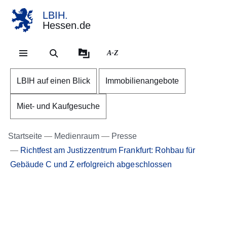
LBIH.
Hessen.de
Direkt zum Kopf der Se
Direkt zum Inhalt
Direkt zum Fuß der Sei
A-Z
LBIH auf einen Blick
Immobilienangebote
Miet- und Kaufgesuche
Startseite
Medienraum
Presse
Richtfest am Justizzentrum Frankfurt: Rohbau für
Gebäude C und Z erfolgreich abgeschlossen