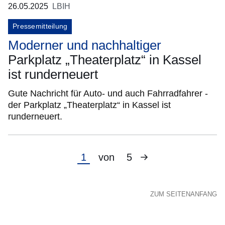
26.05.2025
LBIH
Pressemitteilung
Moderner und nachhaltiger
Parkplatz „Theaterplatz“ in Kassel
ist runderneuert
Gute Nachricht für Auto- und auch Fahrradfahrer -
der Parkplatz „Theaterplatz“ in Kassel ist
runderneuert.
Nächste
Aktuelle
1
von
5
Seite
Seite
ZUM SEITENANFANG