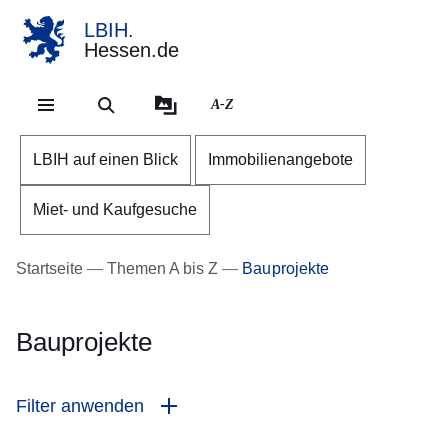
LBIH.
Hessen.de
Direkt zum Kopf der Se
Direkt zum Inhalt
Direkt zum Fuß der Sei
A-Z
LBIH auf einen Blick
Immobilienangebote
Miet- und Kaufgesuche
Startseite
Themen A bis Z
Bauprojekte
Bauprojekte
Filter anwenden