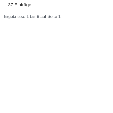
37 Einträge
Ergebnisse 1 bis 8 auf Seite 1
:37
Ergebnisse:Ergebnisse
1
bis
8
auf
Seite
1