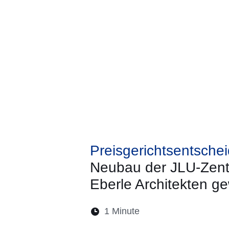
Preisgerichtsentsche
Neubau der JLU-Zent
Eberle Architekten g
Lesedauer:
1 Minute
Öffnet sich in einem 
Öffnet sich in e
Öffnet sich
Öffnet 
Öf