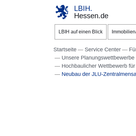
LBIH.
Hessen.de
Direkt zum Kopf der S
Direkt zum Inhalt
Direkt zum Fuß der Se
LBIH auf einen Blick
Immobilie
Startseite
Service Center
Fü
Unsere Planungswettbewerbe
Hochbaulicher Wettbewerb für
Neubau der JLU-Zentralmens