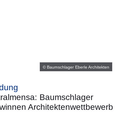
© Baumschlager Eberle Architekten
idung
ralmensa: Baumschlager
ewinnen Architektenwettbewerb
neuen Fenster
inem neuen Fenster
 in einem neuen Fenster
sich in einem neuen Fenster
fnet sich in einem neuen Fenster