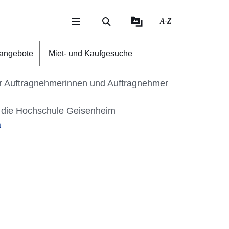
A-Z
eite
ite
nangebote
Miet- und Kaufgesuche
r Auftragnehmerinnen und Auftragnehmer
 die Hochschule Geisenheim
a