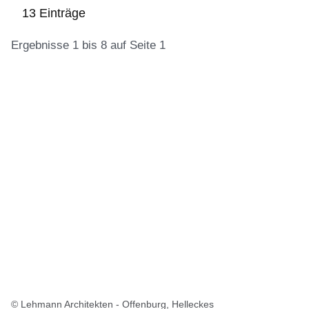
13 Einträge
Ergebnisse 1 bis 8 auf Seite 1
:13
Ergebnisse:Ergebnisse
1
bis
8
auf
Seite
1
© Lehmann Architekten - Offenburg, Helleckes