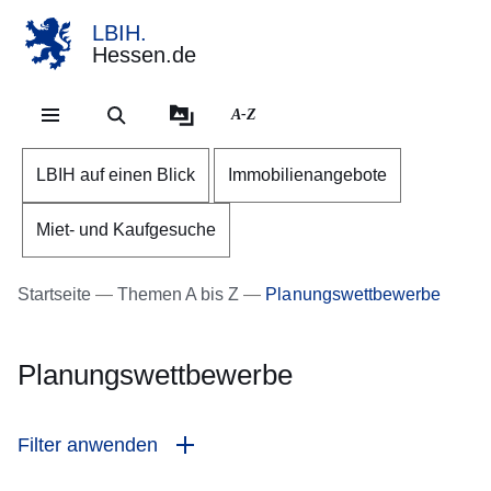
LBIH.
Hessen.de
Direkt zum Kopf der Se
Direkt zum Inhalt
Direkt zum Fuß der Sei
A-Z
LBIH auf einen Blick
Immobilienangebote
Miet- und Kaufgesuche
Startseite
Themen A bis Z
Planungswettbewerbe
Planungswettbewerbe
Filter anwenden