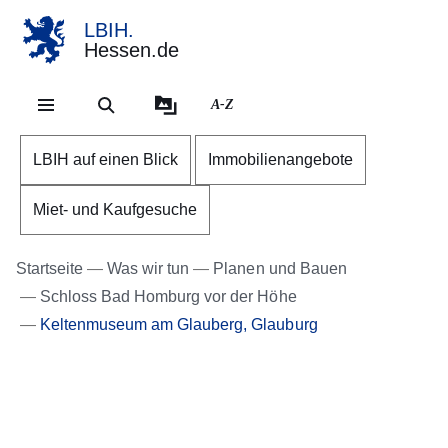
LBIH.
Hessen.de
Direkt zum Kopf der Se
Direkt zum Inhalt
Direkt zum Fuß der Sei
A-Z
LBIH auf einen Blick
Immobilienangebote
Miet- und Kaufgesuche
Startseite
Was wir tun
Planen und Bauen
Schloss Bad Homburg vor der Höhe
Keltenmuseum am Glauberg, Glauburg