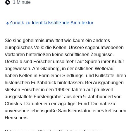
Lesedauer:
1 Minute
Öffnet sich in einem neuen Fenster
Öffnet sich in einem neuen Fenster
Öffnet sich in einem neuen Fenster
Öffnet sich in einem neuen Fen
Öffnet sich in einem neuen
Zurück zu Identitätsstiftende Architektur
Sie sind geheimnisumwittert wie kaum ein anderes
europäisches Volk: die Kelten. Unsere sagenumwobenen
Vorfahren hinterließen keine schriftlichen Zeugnisse.
Deshalb sind Forscher umso mehr auf Spuren ihrer Kultur
angewiesen. Am Glauberg, in der östlichen Wetterau,
haben Kelten in Form einer Siedlungs- und Kultstätte ihren
historischen Fußabdruck hinterlassen. Bei Ausgrabungen
stießen Forscher in den 1990er Jahren auf prunkvoll
ausgestattete Fürstengräber aus dem 5. Jahrhundert vor
Christus. Darunter ein einzigartiger Fund: Die nahezu
unversehrte lebensgroße Sandsteinstatue eines keltischen
Herrschers.